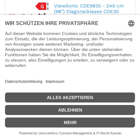
ViewSonic CDE9830 - 249 cm
(98") Diagonalklasse CDE30
Series LCD-Display mit LED-
Hintergrundbeleuchtung -
Digital Signage - mit mit SoC
Mediaplayer - Android - 4K
UHD (2160p)
Hersteller-Nr.:
CDE9830
EAN:
0766907017526
ViewSonic CDE9830 - 249 cm (98")
Diagonalklasse CDE30 Series LCD-Display
mit LED-Hintergrundbeleuchtung - Digital
Signage - mit mit SoC Mediaplayer -
Android - 4K UHD (2160p) 3840 x 2160 -
5.117,87
€
Direct LED
ViewSonic CDE6530 - 164 cm
(65") Diagonalklasse CDE30
Series LCD-Display mit LED-
Hintergrundbeleuchtung -
Digital Signage - Android - 4K
UHD (2160p)
Hersteller-Nr.:
CDE6530