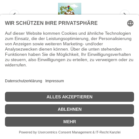
ViewSonic LD-MK-001 Vakuummodul-
Wartungswerkzeug
ViewSonic LD-MK-001 Vakuummodul-Wartungswerkzeug -
Zubehör TFT/LCD-TV
Zeige Preise inklusiv MwSt. (Brutto)
363,85
€
inkl. MwSt.