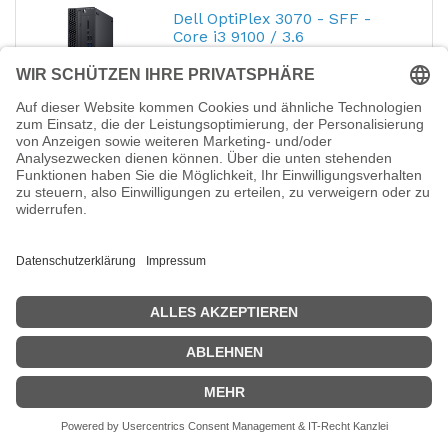
Dell OptiPlex 3070 - SFF -
Core i3 9100 / 3.6
Hersteller-Nr.:
P2X77
EAN:
5397184298718
Dell OptiPlex 3070 - SFF - Core i3 9100 / 3.6
GHz - RAM 8 GB - SSD 256 GB - DVD-Writer
- UHD Graphics 630 - 1GbE - Win 10 Pro 64-
Bit - Monitor: keiner - Schwarz - BTS - mit 1
Jahr Vor-Ort-Basisgarantie
434,95
€
Dell OptiPlex 5070 - MT - Core
i5 9500 / 3 GHz
Hersteller-Nr.:
96FY9
EAN:
5397184294833
Dell OptiPlex 5070 - MT - Core i5 9500 / 3
GHz - RAM 16 GB - SSD 256 GB - DVD-
Writer - UHD Graphics 630 - 1GbE - Win 10
Pro 64-Bit - Monitor: keiner - Schwarz - BTS -
mit 3 Jahre Basis Vor-Ort
892,57
€