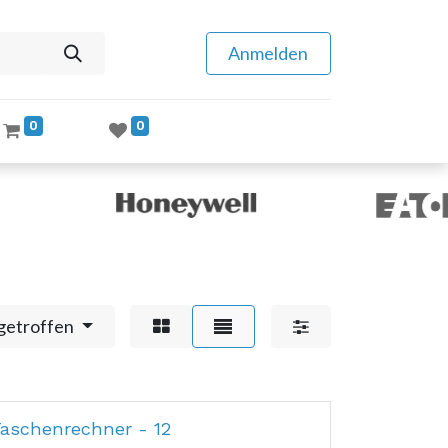
Anmelden
0
0
getroffen
aschenrechner - 12