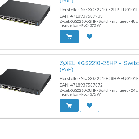
(PoE)
Hersteller-Nr.:
XGS2210-52HP-EU0101F
EAN:
4718937587933
Zyxel XGS2210-52HP - Switch - managed - 48 x 1
montierbar - PoE (375 W)
ZyXEL XGS2210-28HP - Switch
(PoE)
Hersteller-Nr.:
XGS2210-28HP-EU0101F
EAN:
4718937587872
Zyxel XGS2210-28HP - Switch - managed - 24 x 1
montierbar - PoE (375 W)
ZyXEL Multy X WSQ50 - WLA