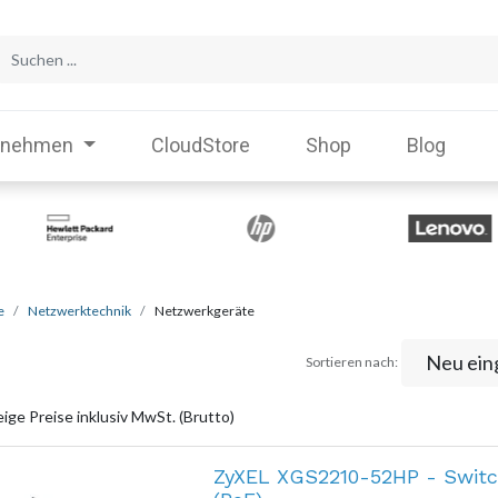
rnehmen
CloudStore
Shop
Blog
e
Netzwerktechnik
Netzwerkgeräte
Neu ein
Sortieren nach:
ige Preise inklusiv MwSt. (Brutto)
ZyXEL XGS2210-52HP - Switc